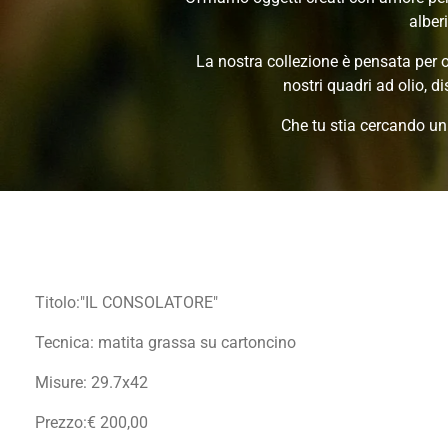
alberi
La nostra collezione è pensata per of
nostri quadri ad olio, di
Che tu stia cercando un
Titolo:"IL CONSOLATORE"
Tecnica: matita grassa su cartoncino
Misure: 29.7x42
Prezzo:€ 200,00