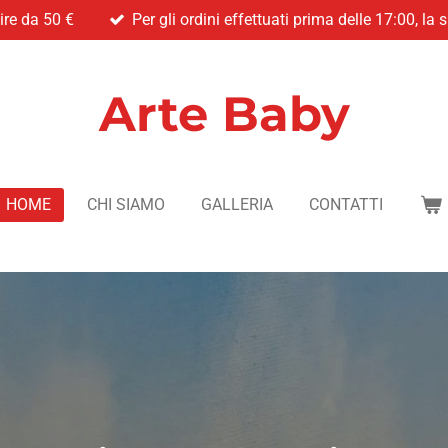
ire da 50 €
Per gli ordini effettuati prima delle 17:00, la
Arte Baby
HOME
CHI SIAMO
GALLERIA
CONTATTI